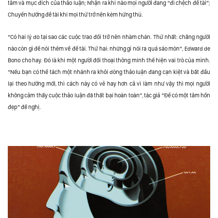
tâm và mục đích của thảo luận; Nhận ra khi nào mọi người đang “đi chệch đề tài”;
Chuyển hướng đề tài khi mọi thứ trở nên kém hứng thú.
“Có hai lý do tại sao các cuộc trao đổi trở nên nhàm chán. Thứ nhất: chẳng người
nào còn gì để nói thêm về đề tài. Thứ hai: những gì nói ra quá sáo mòn”, Edward de
Bono cho hay. Đó là khi một người đối thoại thông minh thể hiện vai trò của mình.
“Nếu bạn có thể tách một nhánh ra khỏi dòng thảo luận đang cạn kiệt và bắt đầu
lại theo hướng mới, thì cách này có vẻ hay hơn cả vì làm như vậy thì mọi người
không cảm thấy cuộc thảo luận đã thất bại hoàn toàn”, tác giả “Để có một tâm hồn
đẹp” đề nghị.