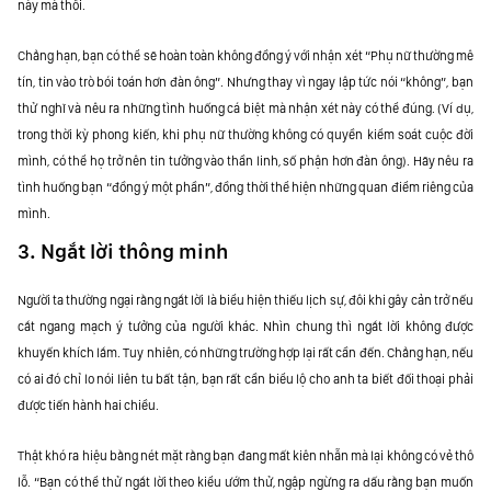
này mà thôi.
Chẳng hạn, bạn có thể sẽ hoàn toàn không đồng ý với nhận xét “Phụ nữ thường mê
tín, tin vào trò bói toán hơn đàn ông”. Nhưng thay vì ngay lập tức nói “không”, bạn
thử nghĩ và nêu ra những tình huống cá biệt mà nhận xét này có thể đúng. (Ví dụ,
trong thời kỳ phong kiến, khi phụ nữ thường không có quyền kiểm soát cuộc đời
mình, có thể họ trở nên tin tưởng vào thần linh, số phận hơn đàn ông). Hãy nêu ra
tình huống bạn “đồng ý một phần”, đồng thời thể hiện những quan điểm riêng của
mình.
3. Ngắt lời thông minh
Người ta thường ngại rằng ngắt lời là biểu hiện thiếu lịch sự, đôi khi gây cản trở nếu
cắt ngang mạch ý tưởng của người khác. Nhìn chung thì ngắt lời không được
khuyến khích lắm. Tuy nhiên, có những trường hợp lại rất cần đến. Chẳng hạn, nếu
có ai đó chỉ lo nói liên tu bất tận, bạn rất cần biểu lộ cho anh ta biết đối thoại phải
được tiến hành hai chiều.
Thật khó ra hiệu bằng nét mặt rằng bạn đang mất kiên nhẫn mà lại không có vẻ thô
lỗ. “Bạn có thể thử ngắt lời theo kiểu ướm thử, ngập ngừng ra dấu rằng bạn muốn