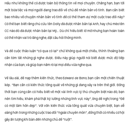
Hầu như không thể có được toàn bộ thông tin về mọi chuyện. Chẳng hạn, bạn tới
một bữa tiệc và mọi người đang trao đổi về chủ đề nhân bản vô tính. Bạn cần biết
bao nhiêu về chuyện nhân bản vô tính để có thể tham dự một cuộc trao đổi này?
Có thể bạn biết rằng chú cừu tên Dolly đã được nhân bản tại Anh, hay chú mèo tên
CC nào đó đã được nhân bản tại Mỹ… Dù chỉ hiểu biết lờ mờ nhưng bạn hoàn toàn
có thể nhận vai trò lắng nghe, đặt câu hỏi thông minh.
Và để cuộc thảo luận “có qua có lại” chứ không quá một chiều, thỉnh thoảng bạn
cần tóm tắt những gì nghe được. Điều này giúp người nói biết được mức độ tiếp
nhận của bạn, và giúp bạn nắm rõ lại mọi điều vừa nghe qua.
Về lâu dài, để nạp thêm kiến thức, theo Edward de Bono, bạn cần một chiến thuật
kép. “Bạn cần có kiến thức tổng quát về những gì đang xảy ra trên thế giới. Đồng
thời bạn cũng cần có hiểu biết về một vài lĩnh vực lý thú chuyên biệt nào đó, bạn
nên tìm hiểu, khám phá thật kỹ lưỡng những lĩnh vực này”, ông đề nghị trong “Để
có một tâm hồn đẹp”. Với vốn kiến thức vừa tổng quát vừa chuyên biệt, bạn dễ
dàng hơn trong những cuộc trao đổi “ngoài chuyên môn”, đồng thời có nhiều cơ hội
gây ấn tượng khi bàn đến những chủ đề “ruột”.