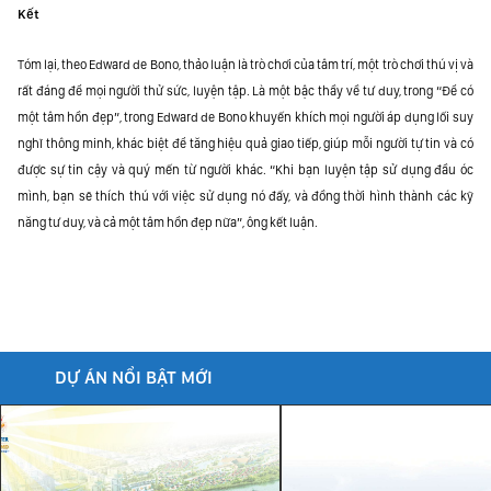
Kết
Tóm lại, theo Edward de Bono, thảo luận là trò chơi của tâm trí, một trò chơi thú vị và
rất đáng để mọi người thử sức, luyện tập. Là một bậc thầy về tư duy, trong “Để có
một tâm hồn đẹp”, trong Edward de Bono khuyến khích mọi người áp dụng lối suy
nghĩ thông minh, khác biệt để tăng hiệu quả giao tiếp, giúp mỗi người tự tin và có
được sự tin cậy và quý mến từ người khác. “Khi bạn luyện tập sử dụng đầu óc
mình, bạn sẽ thích thú với việc sử dụng nó đấy, và đồng thời hình thành các kỹ
năng tư duy, và cả một tâm hồn đẹp nữa”, ông kết luận.
DỰ ÁN NỔI BẬT MỚI