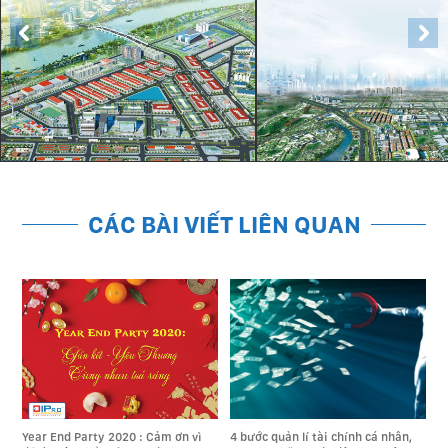
CÁC BÀI VIẾT LIÊN QUAN
11.1.2022
11.1.2022
Year End Party 2020 : Cảm ơn vì
4 bước quản lí tài chính cá nhân,