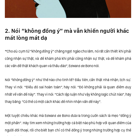
2. Nói “không đồng ý” mà vẫn khiến người khác
mát lòng mát dạ
“
Cho dù cụm từ “không đồng ý” chẳng ngọt ngào cho lắm, nó rất cần thiết khi phải
công nhận sự thật, và để khám phá khi phải công nhận sự thật, và để khám phá
các vấn đề thật khách quan và thấu đáo”, Edward de Bono nói.
Nói “không đồng ý” như thế nào cho tinh tế? Đầu tiên, cần thật nhã nhặn, lịch sự.
Thay vì nói: “Điều đó sai hoàn toàn”, hãy nói: “Đó không phải là quan điểm duy
nhất về vấn đề này”. Thay vì nói: “Cách lập luận như vậy không logic chút nào”, hãy
thay bằng: “Có thể có một cách khác để nhìn nhận vấn đề này”.
Một tuyệt chiêu khác mà Edward de Bono đưa ra trong cuốn sách là mẹo “đồng ý
một phần”. Hãy tìm xem những trường hợp cá biệt nào phù hợp với quan điểm của
người đối thoại, rồi cho biết bạn chỉ có thể đồng ý trong những trường hợp cụ thể