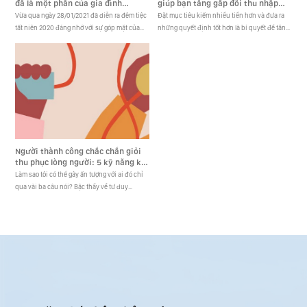
đã là một phần của gia đình
giúp bạn tăng gấp đôi thu nhập
Cường Thịnh Phát Group
trong vòng 3 năm
Vừa qua ngày 28/01/2021 đã diễn ra đêm tiệc
Đặt mục tiêu kiếm nhiều tiền hơn và đưa ra
tất niên 2020 đáng nhớ với sự góp mặt của
những quyết định tốt hơn là bí quyết để tăng
Quý đối tác cùng toàn thể CBCNV trong đại
gấp đôi thu nhập chỉ trong thời gian ngắn.
gia đình Cường Thịnh Phát G [...]
Hãy làm tất cả những gì [...]
Người thành công chắc chắn giỏi
thu phục lòng người: 5 kỹ năng khi
trò chuyện khiến ai cũng thích
Làm sao tôi có thể gây ấn tượng với ai đó chỉ
bạn!
qua vài ba câu nói? Bậc thầy về tư duy
Edward de Bono quả quyết rằng bạn có thể.
[...]