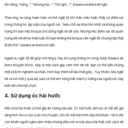
lên tiếng: “Vâng…”, “Nhưng mà…”, “Tôi nghĩ…””, Edward de Bono đề nghị.
Theo ông, ta cũng hoàn toàn có thể ngắt lời khi thắc mắc hoặc thấy có điểm sai
trong thông tin, lập luận của người nói. “Nếu chỗ sai khá nhỏ nhặt và không quan
trọng thì bạn hãy bỏ qua chứ đừng ngắt lời để sửa. Nhưng nếu điểm sai rất quan
trọng đối với đề tài thảo luận thì bạn không thể bỏ qua, cần ngắt lời, nhưng hãy thật
lễ độ nhé”, Edward de Bono chỉ dẫn.
Ngoài ra, ngắt lời để giúp mở rộng ý hay bổ sung thông tin cũng được Edward de
Bono khuyến khích. Đây là một cách gây cảm tình rất tốt. Bạn có thể dẫn chứng
một số kinh nghiệm cá nhân, trình bày thêm số liệu thống kê… Tuy nhiên, nếu ngắt
lời và nói một ý quá dài, bạn có thể làm hỏng mất mách ý tưởng của người nói, hãy
biết tiết chế một chút!
4. Sử dụng óc hài hước
Một chút hài hước có thể gây ấn tượng sâu sắc. Óc hài hước làm dịu đi vấn đề, gia
tăng tính thú vị của cuộc nói chuyện, cứu rỗi một bài trình bày khô khan. Hài hước
còn khiến người nghe cảm nhận những điều nói ra nửa đùa nửa thật, một cách đề