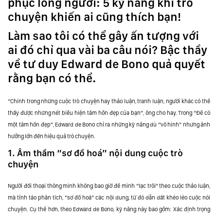
phục lòng người: 5 kỹ năng khi trò
chuyện khiến ai cũng thích bạn!
Làm sao tôi có thể gây ấn tượng với
ai đó chỉ qua vài ba câu nói? Bậc thầy
về tư duy Edward de Bono quả quyết
rằng bạn có thể.
“Chính trong những cuộc trò chuyện hay thảo luận, tranh luận, người khác có thể
thấy được những nét biểu hiện tâm hồn đẹp của bạn”, ông cho hay. Trong “Để có
một tâm hồn đẹp”, Edward de Bono chỉ ra những kỹ năng dù “vô hình” nhưng ảnh
hưởng lớn đến hiệu quả trò chuyện.
1. Âm thầm “sơ đồ hoá” nội dung cuộc trò
chuyện
Người đối thoại thông minh không bao giờ để mình “lạc trôi” theo cuộc thảo luận,
mà tỉnh táo phân tích, “sơ đồ hoá” các nội dung, từ đó dẫn dắt khéo léo cuộc nói
chuyện. Cụ thể hơn, theo Edward de Bono, kỹ năng này bao gồm: Xác định trọng