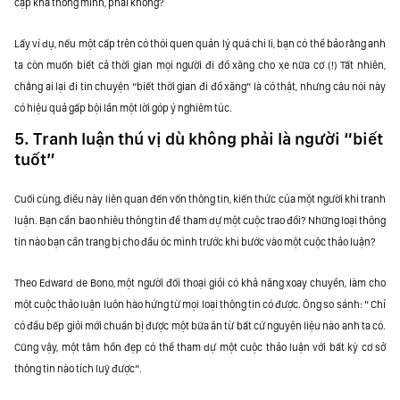
cập khá thông minh, phải không?
Lấy ví dụ, nếu một cấp trên có thói quen quản lý quá chi li, bạn có thể bảo rằng anh
ta còn muốn biết cả thời gian mọi người đi đổ xăng cho xe nữa cơ (!) Tất nhiên,
chẳng ai lại đi tin chuyện “biết thời gian đi đổ xăng” là có thật, nhưng câu nói này
có hiệu quả gấp bội lần một lời góp ý nghiêm túc.
5. Tranh luận thú vị dù không phải là người “biết
tuốt”
Cuối cùng, điều này liên quan đến vốn thông tin, kiến thức của một người khi tranh
luận. Bạn cần bao nhiêu thông tin để tham dự một cuộc trao đổi? Những loại thông
tin nào bạn cần trang bị cho đầu óc mình trước khi bước vào một cuộc thảo luận?
Theo Edward de Bono, một người đối thoại giỏi có khả năng xoay chuyển, làm cho
một cuộc thảo luận luôn hào hứng từ mọi loại thông tin có được. Ông so sánh: ” Chỉ
có đầu bếp giỏi mới chuẩn bị được một bữa ăn từ bất cứ nguyên liệu nào anh ta có.
Cũng vậy, một tâm hồn đẹp có thể tham dự một cuộc thảo luận với bất kỳ cơ sở
thông tin nào tích luỹ được”.