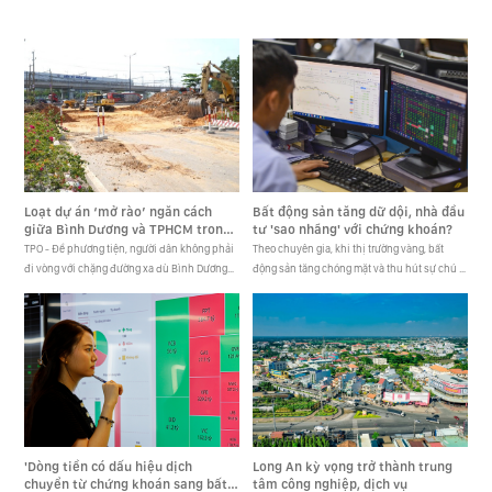
11.1.2022
11.1.2022
Loạt dự án ‘mở rào’ ngăn cách
Bất động sản tăng dữ dội, nhà đầu
giữa Bình Dương và TPHCM trong
tư 'sao nhãng' với chứng khoán?
năm 2025
TPO - Để phương tiện, người dân không phải
Theo chuyên gia, khi thị trường vàng, bất
đi vòng với chặng đường xa dù Bình Dương
động sản tăng chóng mặt và thu hút sự chú ý
và TPHCM nằm liền kề nhau, hai địa phương
của giới đầu tư thì chứng khoán vẫn loanh
này thống nhất phối hợp triển [...]
quanh mốc 1.200 sau hai thậ [...]
'Dòng tiền có dấu hiệu dịch
Long An kỳ vọng trở thành trung
chuyển từ chứng khoán sang bất
tâm công nghiệp, dịch vụ