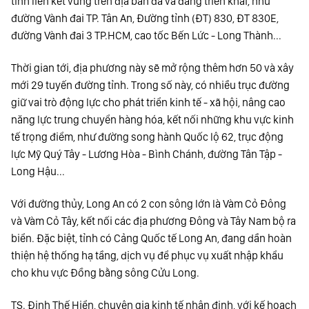
tính liên kết vùng trên địa bàn đã và đang triển khai, như
đường Vành đai TP. Tân An, Đường tỉnh (ĐT) 830, ĐT 830E,
đường Vành đai 3 TP.HCM, cao tốc Bến Lức - Long Thành...
Thời gian tới, địa phương này sẽ mở rộng thêm hơn 50 và xây
mới 29 tuyến đường tỉnh. Trong số này, có nhiều trục đường
giữ vai trò động lực cho phát triển kinh tế - xã hội, nâng cao
năng lực trung chuyển hàng hóa, kết nối những khu vực kinh
tế trọng điểm, như đường song hành Quốc lộ 62, trục động
lực Mỹ Quý Tây - Lương Hòa - Bình Chánh, đường Tân Tập -
Long Hậu...
Với đường thủy, Long An có 2 con sông lớn là Vàm Cỏ Đông
và Vàm Cỏ Tây, kết nối các địa phương Đông và Tây Nam bộ ra
biển. Đặc biệt, tỉnh có Cảng Quốc tế Long An, đang dần hoàn
thiện hệ thống hạ tầng, dịch vụ để phục vụ xuất nhập khẩu
cho khu vực Đồng bằng sông Cửu Long.
TS. Đinh Thế Hiển, chuyên gia kinh tế nhận định, với kế hoạch