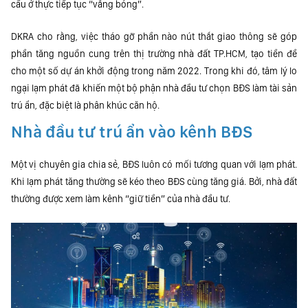
cầu ở thực tiếp tục “vắng bóng”.
DKRA cho rằng, việc tháo gỡ phần nào nút thắt giao thông sẽ góp
phần tăng nguồn cung trên thị trường nhà đất TP.HCM, tạo tiền đề
cho một số dự án khởi động trong năm 2022. Trong khi đó, tâm lý lo
ngại lạm phát đã khiến một bộ phận nhà đầu tư chọn BĐS làm tài sản
trú ẩn, đặc biệt là phân khúc căn hộ.
Nhà đầu tư trú ẩn vào kênh BĐS
Một vị chuyên gia chia sẻ, BĐS luôn có mối tương quan với lạm phát.
Khi lạm phát tăng thường sẽ kéo theo BĐS cùng tăng giá. Bởi, nhà đất
thường được xem làm kênh “giữ tiền” của nhà đầu tư.