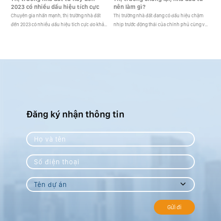
2023 có nhiều dấu hiệu tích cực
nên làm gì?
Chuyên gia nhấn mạnh, thị trường nhà đất
Thị trường nhà đất đang có dấu hiệu chậm
đến 2023 có nhiều dấu hiệu tích cực do khả
nhịp trước động thái của chính phủ cùng với
năng pháp lý được tháo gỡ khá cao, các đợt
ảnh hưởng của lạm phát. Nhà đầu tư nên làm
tín dụng mới cho dự án tốt. [...]
gì lúc này? [...]
Đăng ký nhận thông tin
Gửi đi