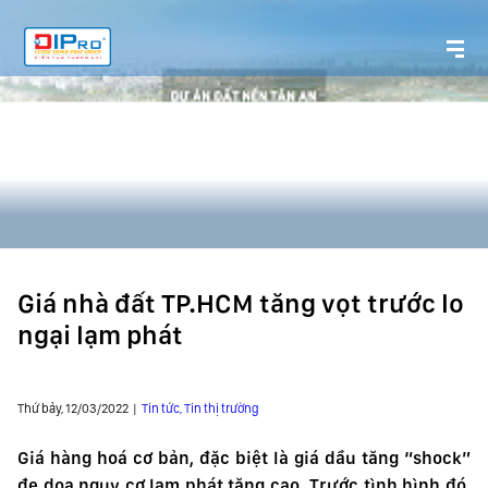
Giá nhà đất TP.HCM tăng vọt trước lo
ngại lạm phát
Thứ bảy, 12/03/2022 |
Tin tức, Tin thị trường
Giá hàng hoá cơ bản, đặc biệt là giá dầu tăng “shock”
đe doạ nguy cơ lạm phát tăng cao. Trước tình hình đó,