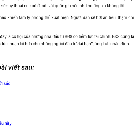
 sẽ suy thoái cục bộ ở một vài quốc gia nếu như họ ứng xử không tốt.
eo khiến tâm lý phòng thủ xuất hiện. Người dân sẽ bớt ăn tiêu, thậm chí 
à đây là cơ hội của những nhà đầu tư BĐS có tiềm lực tài chính. BĐS cũng l
 là lúc thuận lợi hơn cho những người đầu tư dài hạn”, ông Lực nhận định.
i viết sau:
ởi sắc
ều này