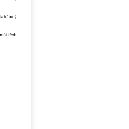
là từ bỏ ý
à một kênh