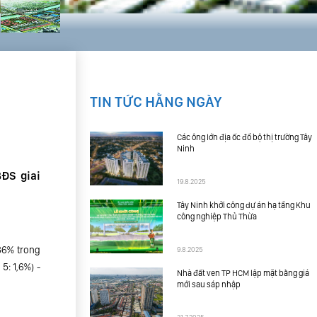
TIN TỨC HẰNG NGÀY
Các ông lớn địa ốc đổ bộ thị trường Tây
Ninh
BĐS giai
19.8.2025
Tây Ninh khởi công dự án hạ tầng Khu
công nghiệp Thủ Thừa
,86% trong
9.8.2025
5: 1,6%) -
Nhà đất ven TP HCM lập mặt bằng giá
mới sau sáp nhập