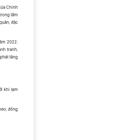
của Chính
trong tầm
 quân, đặc
năm 2022.
ạnh tranh,
 phát tăng
ởi khi lạm
theo, đồng