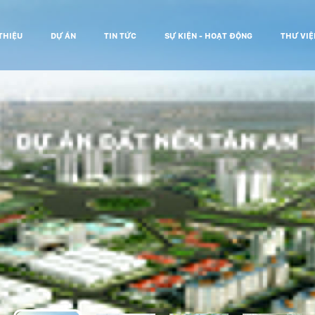
 THIỆU
DỰ ÁN
TIN TỨC
SỰ KIỆN - HOẠT ĐỘNG
THƯ VIỆ