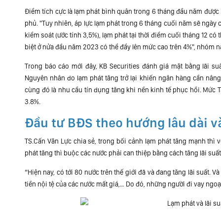
Điểm tích cực là lạm phát bình quân trong 6 tháng đầu năm được
phủ. "Tuy nhiên, áp lực lạm phát trong 6 tháng cuối năm sẽ ngà
kiểm soát (ước tính 3,5%), lạm phát tại thời điểm cuối tháng 12 c
biệt ở nửa đầu năm 2023 có thể đẩy lên mức cao trên 4%", nhóm n
Trong báo cáo mới đây, KB Securities đánh giá mặt bằng lãi s
Nguyên nhân do lạm phát tăng trở lại khiến ngân hàng cần nâng l
cùng đó là nhu cầu tín dụng tăng khi nền kinh tế phục hồi. Mức 
3.8%.
Đầu tư BĐS theo hướng lâu dài v
TS.Cấn Văn Lực chia sẻ, trong bối cảnh lạm phát tăng mạnh thì v
phát tăng thì buộc các nước phải can thiệp bằng cách tăng lãi suất
“Hiện nay, có tới 80 nước trên thế giới đã và đang tăng lãi suất. V
tiền nội tệ của các nước mất giá,… Do đó, những người đi vay ngoại tệ 