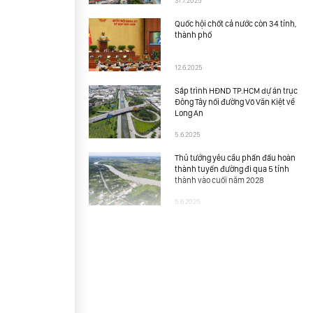
31.7.2025
Quốc hội chốt cả nước còn 34 tỉnh,
thành phố
12.6.2025
Sắp trình HĐND TP.HCM dự án trục
Đông Tây nối đường Võ Văn Kiệt về
Long An
5.6.2025
Thủ tướng yêu cầu phấn đấu hoàn
thành tuyến đường đi qua 5 tỉnh
thành vào cuối năm 2028
5.6.2025
Vành đai 4 Tp.HCM đoạn qua Đồng
Nai và Bình Dương có chuyển động
mới
16.5.2025