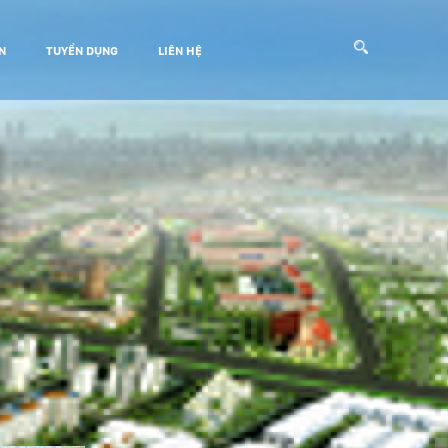
N
TUYỂN DỤNG
LIÊN HỆ