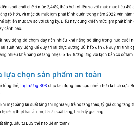
 kiểm soát chặt chẽ ở mức 2,44%, thấp hơn nhiều so với mức mục tiêu 4% 
y càng rõ hơn, và mặc dù mức lạm phát bình quân trong năm 2022 vẫn nằm 
ó thể bật lên mức 5% so với cùng kỳ. Điều này cũng khiến mức lạm phát bình
ày cảnh báo.
uất huy động đã chạm đáy nên nhiều khả năng sẽ tăng trong nửa cuối 
ãi suất huy động để duy trì lãi thực dương đủ hấp dẫn để duy trì tính c
Tăng nhiều khả năng sẽ tăng nhẹ 0.5-1%, tương ứng với kịch bản cơ sở lạm
à lựa chọn sản phẩm an toàn
ề tổng thể,
thị trường BĐS
chịu tác động tiêu cực nhiều hơn là tích cực. B
.
à khi mặt bằng lãi suất tăng thì nghĩa vụ trả nợ tăng theo, tỷ giá cũng tăng 
sẽ bị thiệt hai lần, một là lãi suất tăng, hai là tỷ giá tăng.