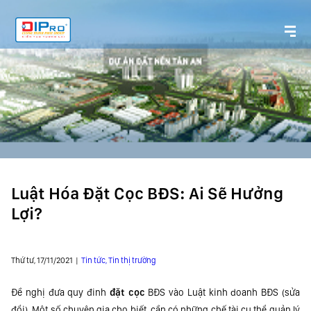
Luật Hóa Đặt Cọc BĐS: Ai Sẽ Hưởng
Lợi?
Thứ tư, 17/11/2021 |
Tin tức, Tin thị trường
Đề nghị đưa quy đinh
đặt cọc
BĐS vào Luật kinh doanh BĐS (sửa
đổi). Một số chuyên gia cho biết, cần có những chế tài cụ thể quản lý