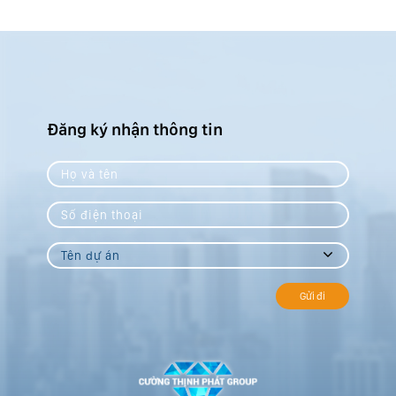
trường được dự báo sẽ sớm c [...]
để tránh rủi ro cho khá [...]
Đăng ký nhận thông tin
Gửi đi