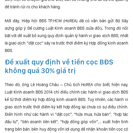
để tránh rủi ro cho khách hàng.
Mới đây, Hiệp hội BĐS TP.HCM (HoREA) đã có văn bản gửi Bộ Xây
dựng góp ý Đề cương Luật Kinh doanh BĐS (sửa đổi)
.
Trong đó nổi
bật với đề xuất bổ sung quy định quản lý hành vi giao dịch BĐS, nhất
là giao dịch “đặt cọc” xảy ra trước thời điểm ký Hợp đồng kinh doanh
BĐS.
Đề xuất quy định về tiền cọc BĐS
không quá 30% giá trị
Theo đó, ông Lê Hoàng Châu – Chủ tịch HoREA cho biết, hiện nay,
Luật Kinh doanh BĐS 2014 chỉ điều chỉnh các hành vi giao dịch BĐS
kể từ thời điểm ký hợp đồng kinh doanh BĐS. Tuy nhiên, các hành vi
giao dịch trước thời điểm ký kết hợp đồng lại chưa có sự điều chỉnh.
Điển hình như các hành vi “đặt cọc”, “hứa mua, hứa bán”, “hợp tác
đầu tư”, “liên doanh liên kết”, “hợp đồng góp vốn”,… xuất hiện tình
trạng bên bán, bên huy động vốn lợi dụng để nhận khoản tiền cọc có